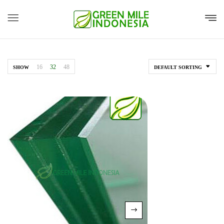
16
32
48
SHOW
DEFAULT SORTING