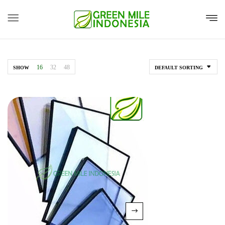
16
32
48
SHOW
DEFAULT SORTING