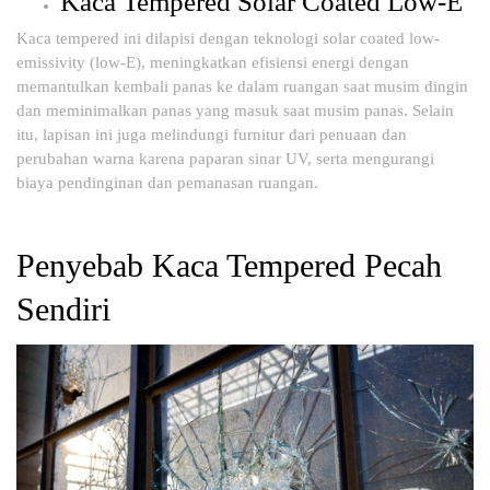
Kaca Tempered Solar Coated Low-E
Kaca tempered ini dilapisi dengan teknologi solar coated low-
emissivity (low-E), meningkatkan efisiensi energi dengan
memantulkan kembali panas ke dalam ruangan saat musim dingin
dan meminimalkan panas yang masuk saat musim panas. Selain
itu, lapisan ini juga melindungi furnitur dari penuaan dan
perubahan warna karena paparan sinar UV, serta mengurangi
biaya pendinginan dan pemanasan ruangan.
Penyebab Kaca Tempered Pecah
Sendiri