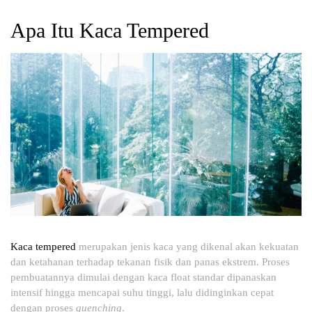
Apa Itu Kaca Tempered
Kaca tempered
merupakan jenis kaca yang dikenal akan kekuatan
dan ketahanan terhadap tekanan fisik dan panas ekstrem. Proses
pembuatannya dimulai dengan kaca float standar dipanaskan
intensif hingga mencapai suhu tinggi, lalu didinginkan cepat
dengan proses
quenching
.