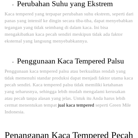
Perubahan Suhu yang Ekstrem
Kaca tempered yang terpapar perubahan suhu ekstrem, seperti dari
panas yang intensif ke dingin secara tiba-tiba, dapat menyebabkan
tegangan yang tidak seimbang di dalam kaca. Ini bisa
mengakibatkan kaca pecah sendiri meskipun tidak ada faktor
eksternal yang langsung menyebabkannya.
Penggunaan Kaca Tempered Palsu
Penggunaan kaca tempered palsu atau berkualitas rendah yang
tidak memenuhi standar produksi dapat menjadi faktor utama kaca
pecah sendiri. Kaca tempered palsu tidak memiliki ketahanan
yang seharusnya, sehingga lebih mudah mengalami kerusakan
atau pecah tanpa alasan yang jelas. Untuk itu Anda harus lebih
cermat menentukan tempat
jual kaca tempered
seperti Green Mile
Indonesia.
Penanganan Kaca Tempered Pecah