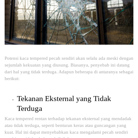
Potensi kaca tempered pecah sendiri akan selalu ada meski dengan
sejumlah kekuatan yang diusung. Biasanya, penyebab ini datang
dari hal yang tidak terduga. Adapun beberapa di antaranya sebagai
berikut:
Tekanan Eksternal yang Tidak
Terduga
Kaca tempered rentan terhadap tekanan eksternal yang mendadak
atau tidak terduga, seperti benturan keras atau guncangan yang
kuat. Hal ini dapat menyebabkan kaca mengalami pecah sendiri