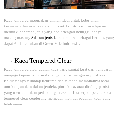
Kaca tempered merupakan pilihan ideal untuk kebutuhan
keamanan dan estetika dalam proyek konstruksi. Kaca tipe ini
memiliki beberapa jenis yang hadir dengan keunggulannya
masing-masing.
Adapun jenis kaca
tempered sebagai berikut, yang
dapat Anda temukan di Green Mile Indonesia:
Kaca Tempered Clear
Kaca tempered clear adalah kaca yang sangat kuat dan transparan,
menjaga kejernihan visual ruangan tanpa mengurangi cahaya.
Kekuatannya terhadap benturan dan tekanan membuatnya ideal
untuk digunakan dalam jendela, pintu kaca, atau dinding partisi
yang membutuhkan perlindungan ekstra. Jika terjadi pecah, kaca
tempered clear cenderung memecah menjadi pecahan kecil yang
lebih aman.