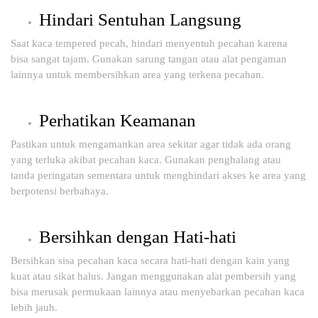
Hindari Sentuhan Langsung
Saat kaca tempered pecah, hindari menyentuh pecahan karena
bisa sangat tajam. Gunakan sarung tangan atau alat pengaman
lainnya untuk membersihkan area yang terkena pecahan.
Perhatikan Keamanan
Pastikan untuk mengamankan area sekitar agar tidak ada orang
yang terluka akibat pecahan kaca. Gunakan penghalang atau
tanda peringatan sementara untuk menghindari akses ke area yang
berpotensi berbahaya.
Bersihkan dengan Hati-hati
Bersihkan sisa pecahan kaca secara hati-hati dengan kain yang
kuat atau sikat halus. Jangan menggunakan alat pembersih yang
bisa merusak permukaan lainnya atau menyebarkan pecahan kaca
lebih jauh.