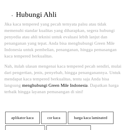
Hubungi Ahli
Jika kaca tempered yang pecah ternyata palsu atau tidak
memenuhi standar kualitas yang diharapkan, segera hubungi
penyedia atau ahli teknisi untuk evaluasi lebih lanjut dan
penanganan yang tepat. Anda bisa menghubungi Green Mile
Indonesia untuk pembelian, penanganan, hingga pemasangan
kaca tempered berkualitas.
Nah, itulah ulasan mengenai kaca tempered pecah sendiri, mulai
dari pengertian, jenis, penyebab, hingga penanganannya. Untuk
mendapat kaca tempered berkualitas, tentu saja Anda bisa
langsung
menghubungi Green Mile Indonesia
. Dapatkan harga
terbaik hingga layanan pemasangan di sini!
aplikator kaca
cor kaca
harga kaca laminated