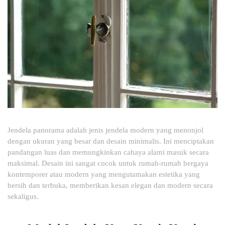
Jendela panorama adalah jenis jendela modern yang menonjol
dengan ukuran yang besar dan desain minimalis. Ini menciptakan
pandangan luas dan memungkinkan cahaya alami masuk secara
maksimal. Desain ini sangat cocok untuk rumah-rumah bergaya
kontemporer atau modern yang mengutamakan estetika yang
bersih dan terbuka, memberikan kesan elegan dan modern secara
sekaligus.