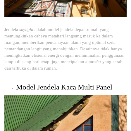
Jendela
skylight
adalah model jendela depan rumah yang
memungkinkan cahaya matahari langsung masuk ke dalam
ruangan, memberikan pencahayaan alami yang optimal serta
pemandangan langit yang menakjubkan. Desainnya tidak hanya
meningkatkan efisiensi energi dengan meminimalisir penggunaan
lampu di siang hari tetapi juga menciptakan atmosfer yang cerah
dan terbuka di dalam rumah.
Model Jendela Kaca Multi Panel