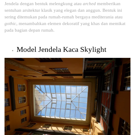
Jendela dengan bentuk melengkung atau
arched
memberikan
sentuhan arsitektur klasik yang elegan dan anggun. Bentuk ini
sering ditemukan pada rumah-rumah bergaya mediterania atau
gothic
, menambahkan elemen dekoratif yang khas dan memikat
pada bagian depan rumah.
Model Jendela Kaca Skylight