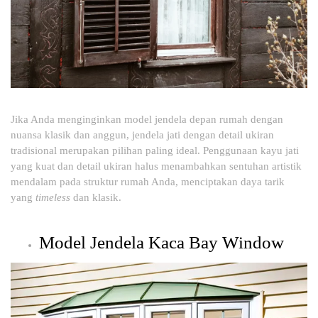
Jika Anda menginginkan model jendela depan rumah dengan
nuansa klasik dan anggun, jendela jati dengan detail ukiran
tradisional merupakan pilihan paling ideal. Penggunaan kayu jati
yang kuat dan detail ukiran halus menambahkan sentuhan artistik
mendalam pada struktur rumah Anda, menciptakan daya tarik
yang
timeless
dan klasik.
Model Jendela Kaca Bay Window