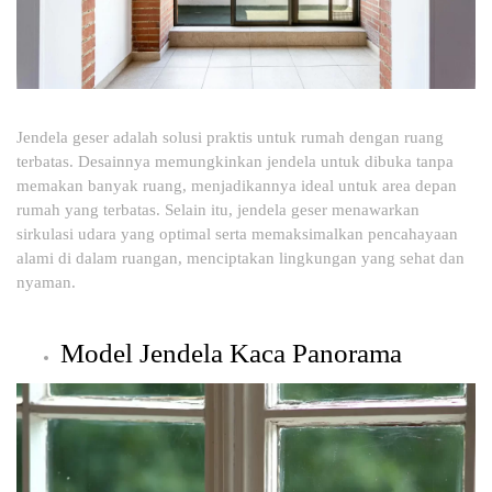
Jendela geser adalah solusi praktis untuk rumah dengan ruang
terbatas. Desainnya memungkinkan jendela untuk dibuka tanpa
memakan banyak ruang, menjadikannya ideal untuk area depan
rumah yang terbatas. Selain itu, jendela geser menawarkan
sirkulasi udara yang optimal serta memaksimalkan pencahayaan
alami di dalam ruangan, menciptakan lingkungan yang sehat dan
nyaman.
Model Jendela Kaca Panorama