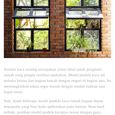
Jendela kaca awning merupakan solusi ideal untuk penghuni
rumah yang pengin ventilasi tambahan. Model jendela kaca ini
terbuka keluar dari bagian bawah dengan engsel di bagian atas. Ini
memungkinkan udara segar masuk dengan mudah bahkan saat
hujan turun.
Nah, itulah beberapa model jendela kaca rumah bagian depan
terpopular yang bisa Anda aplikasikan pada hunian. Buat hasil
terbaik, pastikan model jendela kacanya sesuai dengan gaya