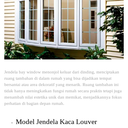
Jendela bay window menonjol keluar dari dinding, menciptakan
ruang tambahan di dalam rumah yang bisa dijadikan tempat
bersantai atau area dekoratif yang menarik. Ruang tambahan ini
tidak hanya meningkatkan fungsi rumah secara praktis tetapi juga
menambah nilai estetika unik dan memikat, menjadikannya fokus
perhatian di bagian depan rumah.
Model Jendela Kaca Louver