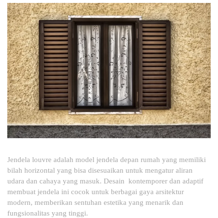
Jendela louvre adalah model jendela depan rumah yang memiliki
bilah horizontal yang bisa disesuaikan untuk mengatur aliran
udara dan cahaya yang masuk. Desain kontemporer dan adaptif
membuat jendela ini cocok untuk berbagai gaya arsitektur
modern, memberikan sentuhan estetika yang menarik dan
fungsionalitas yang tinggi.