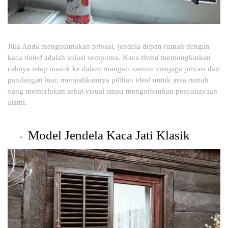
Jika Anda mengutamakan privasi, jendela depan rumah dengan
kaca
tinted
adalah solusi sempurna. Kaca
tinted
memungkinkan
cahaya tetap masuk ke dalam ruangan namun menjaga privasi dari
pandangan luar, menjadikannya pilihan ideal untuk area rumah
yang memerlukan sekat visual tanpa mengorbankan pencahayaan
alami.
Model Jendela Kaca Jati Klasik