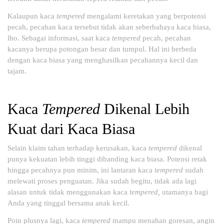
Kalaupun kaca
tempered
mengalami keretakan yang berpotensi
pecah, pecahan kaca tersebut tidak akan seberbahaya kaca biasa,
lho. Sebagai informasi, saat kaca
tempered
pecah, pecahan
kacanya berupa potongan besar dan tumpul. Hal ini berbeda
dengan kaca biasa yang menghasilkan pecahannya kecil dan
tajam.
Kaca
Tempered
Dikenal Lebih
Kuat dari Kaca Biasa
Selain klaim tahan terhadap kerusakan, kaca
tempered
dikenal
punya kekuatan lebih tinggi dibanding kaca biasa. Potensi retak
hingga pecahnya pun minim, ini lantaran kaca
tempered
sudah
melewati proses penguatan. Jika sudah begitu, tidak ada lagi
alasan untuk tidak menggunakan kaca
tempered,
utamanya bagi
Anda yang tinggal bersama anak kecil.
Poin plusnya lagi, kaca
tempered
mampu menahan goresan, angin