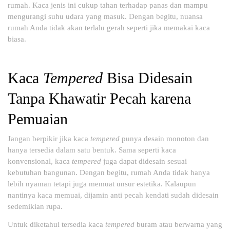
rumah. Kaca jenis ini cukup tahan terhadap panas dan mampu
mengurangi suhu udara yang masuk. Dengan begitu, nuansa
rumah Anda tidak akan terlalu gerah seperti jika memakai kaca
biasa.
Kaca
Tempered
Bisa Didesain
Tanpa Khawatir Pecah karena
Pemuaian
Jangan berpikir jika kaca
tempered
punya desain monoton dan
hanya tersedia dalam satu bentuk. Sama seperti kaca
konvensional, kaca
tempered
juga dapat didesain sesuai
kebutuhan bangunan. Dengan begitu, rumah Anda tidak hanya
lebih nyaman tetapi juga memuat unsur estetika. Kalaupun
nantinya kaca memuai, dijamin anti pecah kendati sudah didesain
sedemikian rupa.
Untuk diketahui tersedia kaca
tempered
buram atau berwarna yang