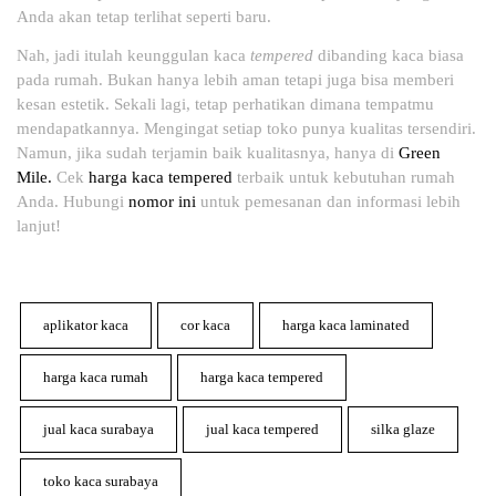
Anda akan tetap terlihat seperti baru.
Nah, jadi itulah keunggulan kaca
tempered
dibanding kaca biasa
pada rumah. Bukan hanya lebih aman tetapi juga bisa memberi
kesan estetik. Sekali lagi, tetap perhatikan dimana tempatmu
mendapatkannya. Mengingat setiap toko punya kualitas tersendiri.
Namun, jika sudah terjamin baik kualitasnya, hanya di
Green
Mile.
Cek
harga kaca tempered
terbaik untuk kebutuhan rumah
Anda. Hubungi
nomor ini
untuk pemesanan dan informasi lebih
lanjut!
aplikator kaca
cor kaca
harga kaca laminated
harga kaca rumah
harga kaca tempered
jual kaca surabaya
jual kaca tempered
silka glaze
toko kaca surabaya