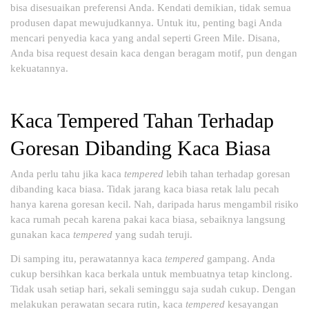
bisa disesuaikan preferensi Anda. Kendati demikian, tidak semua
produsen dapat mewujudkannya. Untuk itu, penting bagi Anda
mencari penyedia kaca yang andal seperti Green Mile. Disana,
Anda bisa request desain kaca dengan beragam motif, pun dengan
kekuatannya.
Kaca Tempered Tahan Terhadap
Goresan Dibanding Kaca Biasa
Anda perlu tahu jika kaca
tempered
lebih tahan terhadap goresan
dibanding kaca biasa. Tidak jarang kaca biasa retak lalu pecah
hanya karena goresan kecil. Nah, daripada harus mengambil risiko
kaca rumah pecah karena pakai kaca biasa, sebaiknya langsung
gunakan kaca
tempered
yang sudah teruji.
Di samping itu, perawatannya kaca
tempered
gampang. Anda
cukup bersihkan kaca berkala untuk membuatnya tetap kinclong.
Tidak usah setiap hari, sekali seminggu saja sudah cukup. Dengan
melakukan perawatan secara rutin, kaca
tempered
kesayangan