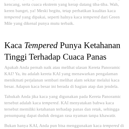
kencang, serta cuaca ekstrem yang kerap datang tiba-tiba. Wah,
keren banget, ya! Meski begitu, tetap perhatikan kualitas kaca
tempered
yang dipakai, seperti halnya kaca
tempered
dari Green
Mile yang dikenal punya mutu terbaik.
Kaca
Tempered
Punya Ketahanan
Tinggi Terhadap Cuaca Panas
Apakah Anda pernah naik atau melihat ulasan Kereta Panoramic
KAI? Ya, itu adalah kereta KAI yang menawarkan pengalaman
menikmati perjalanan sembari melihat alam sekitar melalui kaca
besar. Adapun kaca besar ini berada di bagian atap dan jendela.
Tahukah Anda jika kaca yang digunakan pada Kereta Panoramic
tersebut adalah kaca
tempered
. KAI menyatakan bahwa kaca
tersebut memiliki ketahanan terhadap panas dan retak, sehingga
penumpang dapat duduk dengan rasa nyaman tanpa khawatir.
Bukan hanya KAI, Anda pun bisa menggunakan kaca
tempered
di