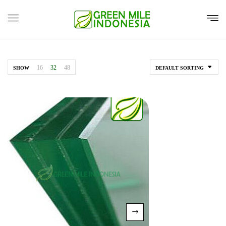
16
32
48
SHOW
DEFAULT SORTING