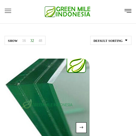
16
32
48
SHOW
DEFAULT SORTING