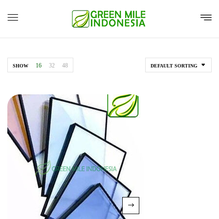
16
32
48
SHOW
DEFAULT SORTING